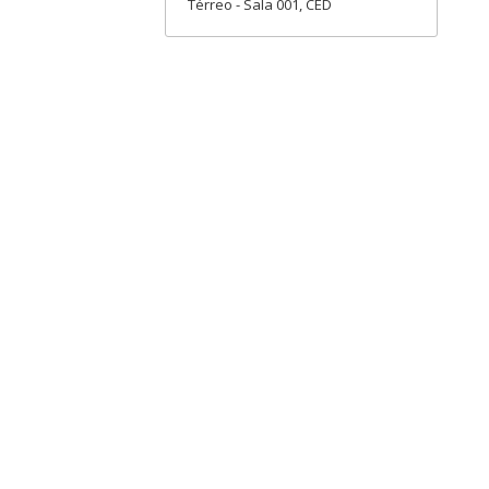
Térreo - Sala 001, CED