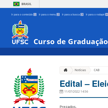
BRASIL
Ir para o conteúdo
1
Ir para o menu
2
Ir para a busca
3
Ir para o rodapé
4
Curso de Graduação
Notícias
CAB
Edital – El
11/07/2022 14:56
Prezados,