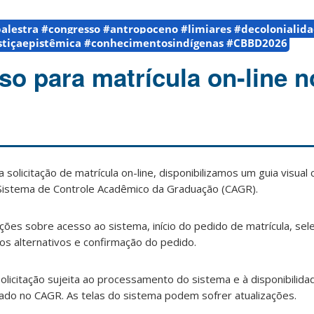
alestra #congresso #antropoceno #limiares #decolonialid
ustiçaepistêmica #conhecimentosindígenas #CBBD2026
so para matrícula on-line n
 solicitação de matrícula on-line, disponibilizamos um guia visual 
Sistema de Controle Acadêmico da Graduação (CAGR).
ções sobre acesso ao sistema, início do pedido de matrícula, sele
os alternativos e confirmação do pedido.
olicitação sujeita ao processamento do sistema e à disponibilid
tado no CAGR. As telas do sistema podem sofrer atualizações.