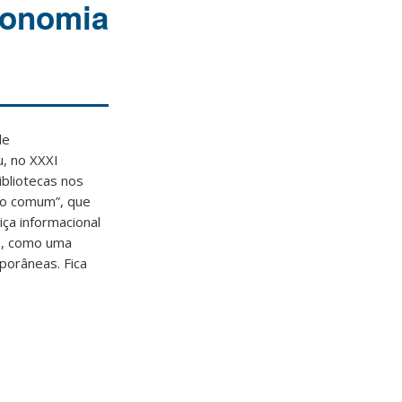
conomia
de
u, no XXXI
ibliotecas nos
 do comum”, que
iça informacional
as, como uma
porâneas. Fica