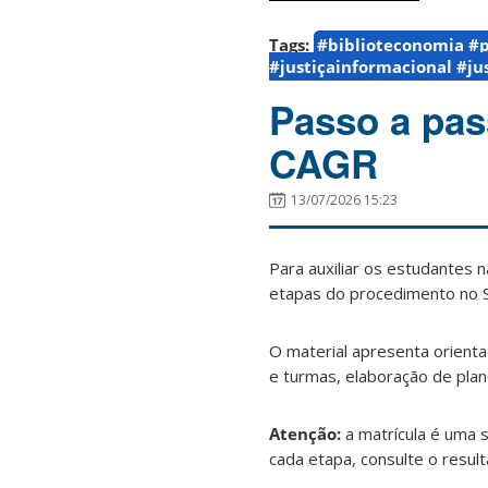
Tags:
#biblioteconomia #p
#justiçainformacional #j
Passo a pas
CAGR
13/07/2026 15:23
Para auxiliar os estudantes na
etapas do procedimento no 
O material apresenta orienta
e turmas, elaboração de plan
Atenção:
a matrícula é uma s
cada etapa, consulte o resul