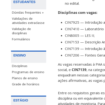
ESTUDANTES
no edital.
Disciplinas com vagas:
Dúvidas frequentes »
Validações de
CIN7925 — Introdução a
atividades extraclasse
CIN7410 — Laboratório 
Validação de
disciplinas
CIN8005 — LES II;
Formulários
CIN7153 — Descrição Arq
CIN7139 — Introdução à
CIN7206 — Fontes Gerai
ENSINO
As vagas reservadas à PAA s
Disciplinas
social, e
CIN7139
, na catego
Programas de ensino
enquadram nessas categorias
Planos de ensino
ações afirmativas, as vagas p
Grade de horários
Entre os requisitos gerais e
disciplina ou em equivalente
ESTÁGIO
atividades de monitoria. Para 