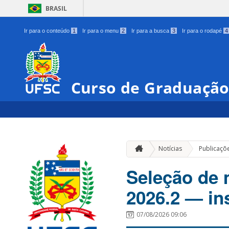
BRASIL
Ir para o conteúdo
1
Ir para o menu
2
Ir para a busca
3
Ir para o rodapé
4
Curso de Graduação
Notícias
Publicaçõ
Seleção de 
2026.2 — in
07/08/2026 09:06