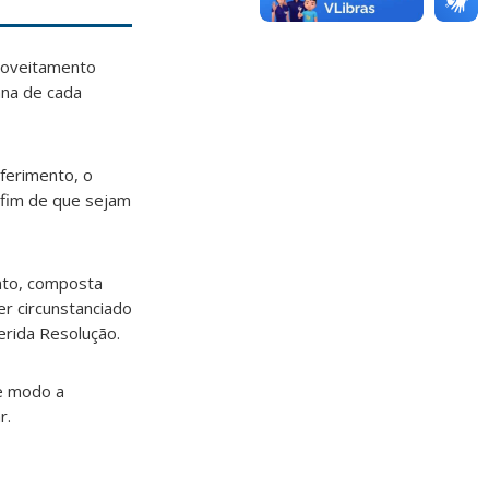
roveitamento
ana de cada
ferimento, o
 fim de que sejam
nto, composta
er circunstanciado
erida Resolução.
e modo a
r.