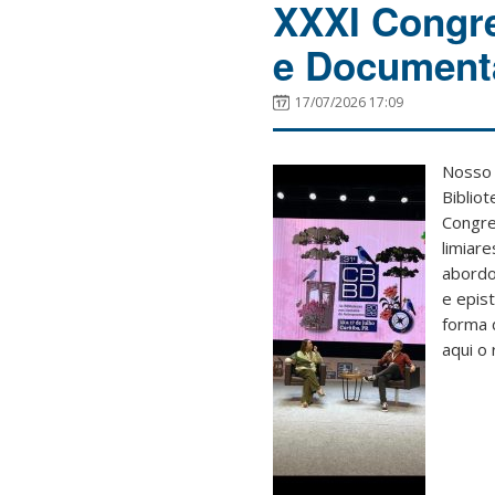
XXXI Congre
e Document
17/07/2026 17:09
Nosso 
Biblio
Congre
limiar
abordo
e epis
forma 
aqui o 