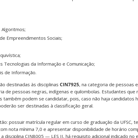
 Algoritmos;
de Empreendimentos Sociais;
uivística;
s Tecnologias da Informação e Comunicação;
s de Informação.
ão destinadas às disciplinas
CIN7925
, na categoria de pessoas e
ria de pessoas negras, indígenas e quilombolas. Estudantes que 
 também podem se candidatar, pois, caso não haja candidatos ha
oderão ser destinadas à classificação geral.
stão: possuir matrícula regular em curso de graduação da UFSC, t
 com nota mínima 7,0 e apresentar disponibilidade de horário com
a disciplina CIN8005 — LES II, há requisito adicional indicado no e