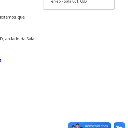
Térreo - Sala 001, CED
licitamos que
D, ao lado da Sala
K