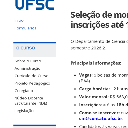
Seleção de mon
Início
inscrições até 
Formulários
O Departamento de Ciência da
semestre 2026.2.
O CURSO
Sobre o Curso
Principais informações:
Administração
Vagas:
6 bolsas de monit
Currículo do Curso
(PAA).
Projeto Pedagógico
Carga horária:
12 horas
Colegiado
Valor mensal:
R$ 568,00
Núcleo Docente
Estruturante (NDE)
Inscrições:
até as
18h d
Legislação
Como se inscrever:
env
cin@contato.ufsc.br
.
Candidatos às vagas re