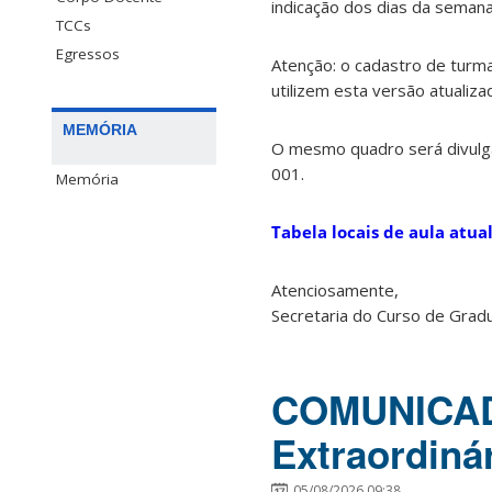
indicação dos dias da semana, 
TCCs
Egressos
Atenção: o cadastro de turma
utilizem esta versão atualiza
MEMÓRIA
O mesmo quadro será divulgad
001.
Memória
Tabela locais de aula atu
Atenciosamente,
Secretaria do Curso de Grad
COMUNICAD
Extraordiná
05/08/2026 09:38