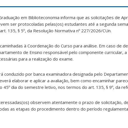
raduação em Biblioteconomia informa que as solicitações de Ap
evem ser protocoladas pelas(os) estudantes até a segunda sem
art. 135, § 5º, da Resolução Normativa nº 227/2026/CUn.
ncaminhadas à Coordenação do Curso para análise. Em caso de de
artamento de Ensino responsável pelo componente curricular, a
essárias para a realização do exame.
rá conduzido por banca examinadora designada pelo Departame
everá elaborar e aplicar a avaliação, bem como encaminhar parec
 45º dia do semestre letivo, nos termos do art. 135, § 9º, da ref
teressadas(os) observem atentamente o prazo de solicitação, d
 todas as etapas do procedimento dentro do período regulamenta