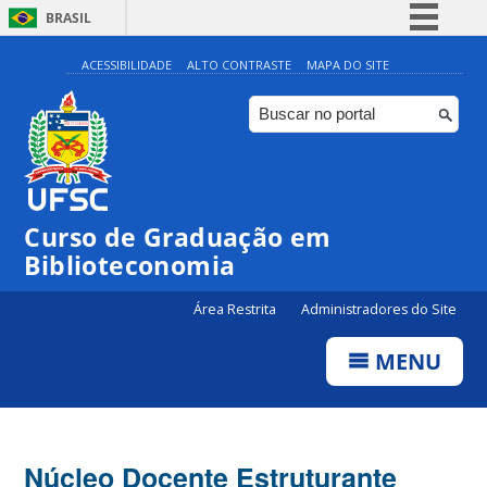
BRASIL
Simplifique!
ACESSIBILIDADE
ALTO CONTRASTE
MAPA DO SITE
Comunica BR
Participe
Acesso à informação
Legislação
Curso de Graduação em
Canais
Biblioteconomia
Área Restrita
Administradores do Site
MENU
Núcleo Docente Estruturante