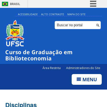
BRASIL
Simplifique!
ACESSIBILIDADE
ALTO CONTRASTE
MAPA DO SITE
Comunica BR
Participe
Acesso à informação
Legislação
Curso de Graduação em
Canais
Biblioteconomia
Área Restrita
Administradores do Site
MENU
Disciplinas