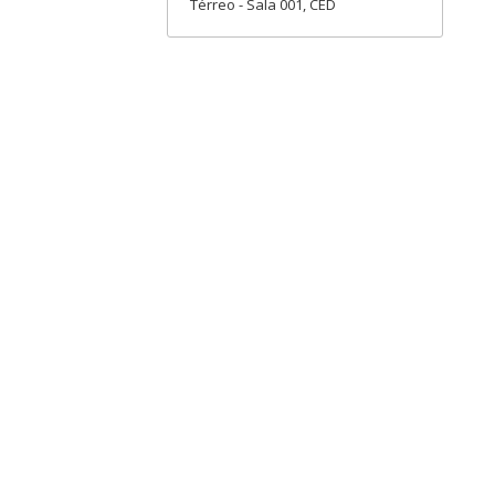
Térreo - Sala 001, CED