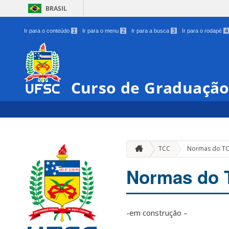
BRASIL
Ir para o conteúdo
1
Ir para o menu
2
Ir para a busca
3
Ir para o rodapé
4
Curso de Graduação
TCC
Normas do T
Normas do 
-em construção –