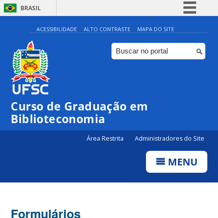
BRASIL
Simplifique!
ACESSIBILIDADE
ALTO CONTRASTE
MAPA DO SITE
Comunica BR
Participe
Acesso à informação
Legislação
Curso de Graduação em
Canais
Biblioteconomia
Área Restrita
Administradores do Site
MENU
Formulários