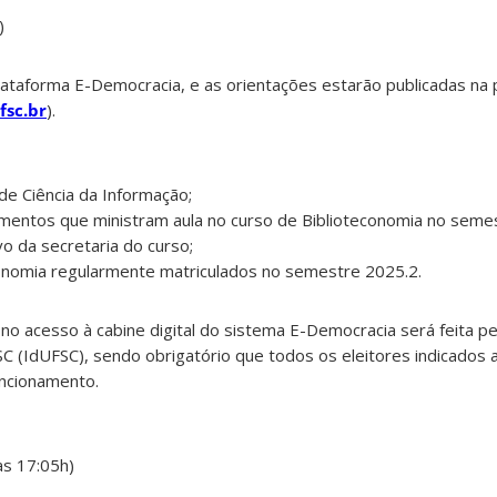
)
Plataforma E-Democracia, e as orientações estarão publicadas na 
fsc.br
).
e Ciência da Informação;
entos que ministram aula no curso de Biblioteconomia no semes
vo da secretaria do curso;
conomia regularmente matriculados no semestre 2025.2.
a no acesso à cabine digital do sistema E-Democracia será feita p
C (IdUFSC), sendo obrigatório que todos os eleitores indicados
uncionamento.
as 17:05h)