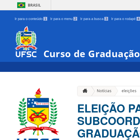
BRASIL
Ir para o conteúdo
1
Ir para o menu
2
Ir para a busca
3
Ir para o rodapé
4
Curso de Graduação
Notícias
eleições
ELEIÇÃO P
SUBCOORD
GRADUAÇÃ