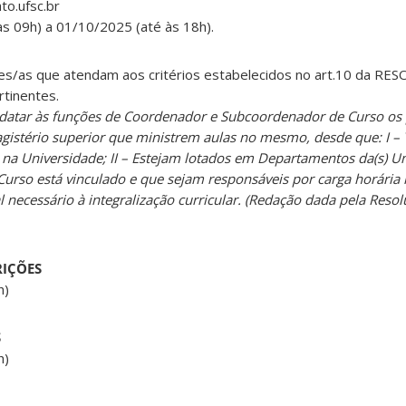
to.ufsc.br
as 09h) a 01/10/2025 (até às 18h).
es/as que atendam aos critérios estabelecidos no art.10 da RE
rtinentes.
didatar às funções de Coordenador e Subcoordenador de Curso os
agistério superior que ministrem aulas no mesmo, desde que: I 
o na Universidade; II – Estejam lotados em Departamentos da(s) U
 o Curso está vinculado e que sejam responsáveis por carga horária 
l necessário à integralização curricular. (Redação dada pela Reso
IÇÕES
h)
S
h)