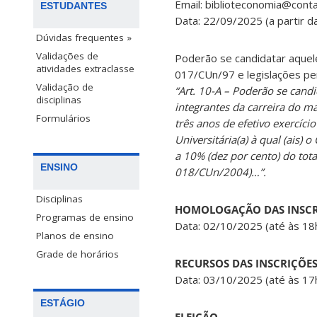
Email: biblioteconomia@conta
ESTUDANTES
Data: 22/09/2025 (a partir d
Dúvidas frequentes »
Validações de
Poderão se candidatar aquel
atividades extraclasse
017/CUn/97 e legislações pe
Validação de
“Art. 10-A – Poderão se can
disciplinas
integrantes da carreira do m
Formulários
três anos de efetivo exercíci
Universitária(a) à qual (ais)
a 10% (dez por cento) do tota
ENSINO
018/CUn/2004)…”.
Disciplinas
HOMOLOGAÇÃO DAS INSCR
Programas de ensino
Data: 02/10/2025 (até às 18
Planos de ensino
Grade de horários
RECURSOS DAS INSCRIÇÕE
Data: 03/10/2025 (até às 17
ESTÁGIO