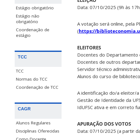
ELEIÇÃO
Data: 07/10/2025 (9h às 17h
Estágio obrigatório
Estágio não
obrigatório
A votação será online, pela 
Coordenação de
(
https://biblioteconomia.u
estágio
ELEITORES
Docentes do Departamento d
TCC
Docentes de outros departam
Servidor técnico administrati
TCC
Alunos do curso de bibliote
Normas do TCC
Coordenação de TCC
A identificação do/a eleitor/
Gestão de Identidade da UFS
IdUFSC ativa e em correto f
CAGR
Alunos Regulares
APURAÇÃO DOS VOTOS
Data: 07/10/2025 (a partir d
Disciplinas Oferecidas
Corpo Docente