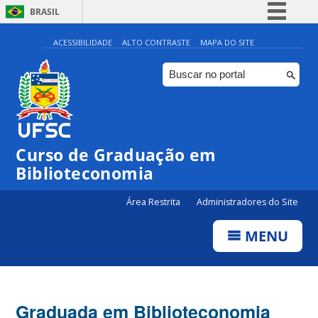
BRASIL
Simplifique!
ACESSIBILIDADE
ALTO CONTRASTE
MAPA DO SITE
Comunica BR
Participe
Acesso à informação
Legislação
Curso de Graduação em
Canais
Biblioteconomia
Área Restrita
Administradores do Site
MENU
Graduada em Biblioteconomia